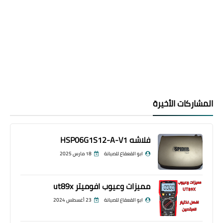
المشاركات الأخيرة
فلاشه HSP06G1S12-A-V1
ابو القعقاع للصيانة
18 مارس 2025
مميزات وعيوب افوميتر ut89x
ابو القعقاع للصيانة
23 أغسطس 2024