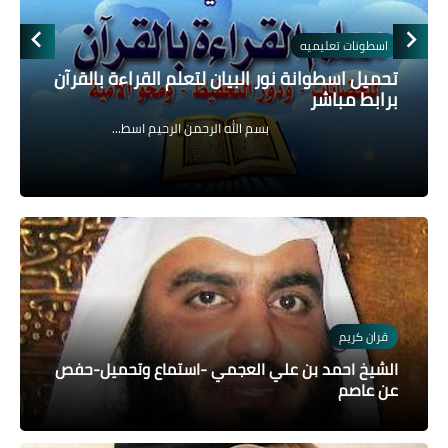
برامج كمبيوتر
تحميل افيس 2010 عربي وانجليزي كامل +
التفعيل
تحميل افيس 2010 عربي وانجليزي كامل + التفعيل من القعقاع
للصيانة أطلقت Microsoft النسخة النهائية من Microsoft Office
2010 الذي طال انتظاره بسم الله الرحمن الرحيم لقد ...
قران كريم
الشيخ احمد بن علي العجمي -استماع وتحميل-حفص
عن عاصم