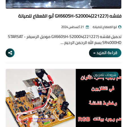
فلاشه GX6605H-S20004(221227) أبو القعقاع للصيانة
ابو القعقاع للصيانة
21 أغسطس 2024
تحميل فلاشه GX6605H-S20004(221227) موديل الرسيفر STARSAT -
SR4000HD بسم الله الرحمن الرحيم …
قراءة المزيد »
شروحات تلفزيون