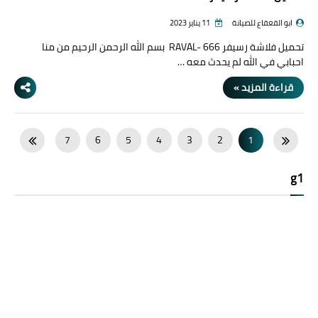
ابو القعقاع للصيانة
11 يناير 2023
تحميل فلاشة رسيفر RAVAL- 666 بسم الله الرحمن الرحيم من منا
احبابي في الله لم يحدث معه …
قراءة المزيد »
7
6
5
4
3
2
1
14
13
12
11
10
9
8
g1
21
20
19
18
17
16
15
25
24
23
22