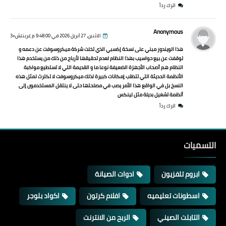
اترك رداً
Anonymous
الاثنين، 27 أبريل 2026 في 9:48:00 م غرينتش+3
هذا الويندوز مبني على نسخة إكسبي الذي تخلت شركة ميكروسوفت عن دعمه و
توقفت عن بيع حواسيب بهذا النظام لعدم تحقيقها لأرباح من ذلك من يستخدم هذا
النظام هم أصحاب الأجهزة الضعيفة نوعا ما و القديمة التي لا تستطيع مواكبة
الأنظمة الحديثة التي تتطلب إمكانات كبيرة لذلك ميكروسوفت لا تكترث لمثل هذه
النسخ بل في الواقع هذا الأمر يصب في مصلحتها حتى لا ينتقل المستخدمون إلى
أنظمة تشغيل بديلة مثل لينكس
اترك رداً
التسميات
ابروم تلفزيون
ادوات الصيانة
اسطونات تعليميه
افلام كرتون
اكواد بلوجر
التابلت الصيني
الربح من الانترنت