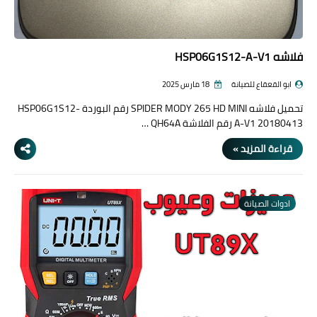
فلاشه HSP06G1S12-A-V1
ابو القعقاع للصيانة
18 مارس 2025
تحميل فلاشه SPIDER MODY 265 HD MINI رقم البوردة HSP06G1S12-
A-V1 20180413 رقم الفلاشة QH64A …
قراءة المزيد »
ادوات الصيانة