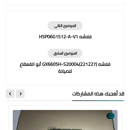
الموضوع التالي
فلاشه HSP06G1S12-A-V1
الموضوع السابق
فلاشه GX6605H-S20004(221227) أبو القعقاع
للصيانة
قد تُعجبك هذه المشاركات
....