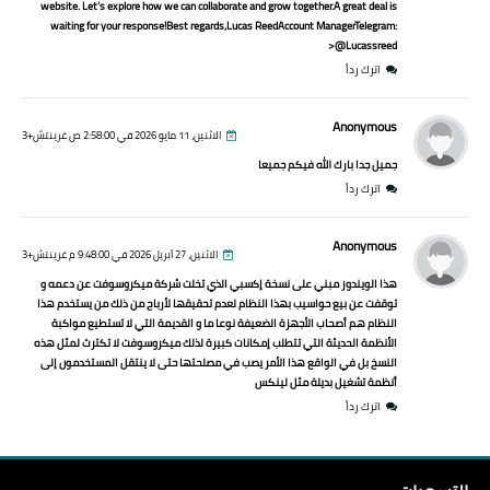
website. Let’s explore how we can collaborate and grow together.A great deal is
waiting for your response!Best regards,Lucas ReedAccount ManagerTelegram:
@Lucassreed<
اترك رداً
Anonymous
الاثنين، 11 مايو 2026 في 2:58:00 ص غرينتش+3
جميل جدا بارك الله فيكم جميعا
اترك رداً
Anonymous
الاثنين، 27 أبريل 2026 في 9:48:00 م غرينتش+3
هذا الويندوز مبني على نسخة إكسبي الذي تخلت شركة ميكروسوفت عن دعمه و
توقفت عن بيع حواسيب بهذا النظام لعدم تحقيقها لأرباح من ذلك من يستخدم هذا
النظام هم أصحاب الأجهزة الضعيفة نوعا ما و القديمة التي لا تستطيع مواكبة
الأنظمة الحديثة التي تتطلب إمكانات كبيرة لذلك ميكروسوفت لا تكترث لمثل هذه
النسخ بل في الواقع هذا الأمر يصب في مصلحتها حتى لا ينتقل المستخدمون إلى
أنظمة تشغيل بديلة مثل لينكس
اترك رداً