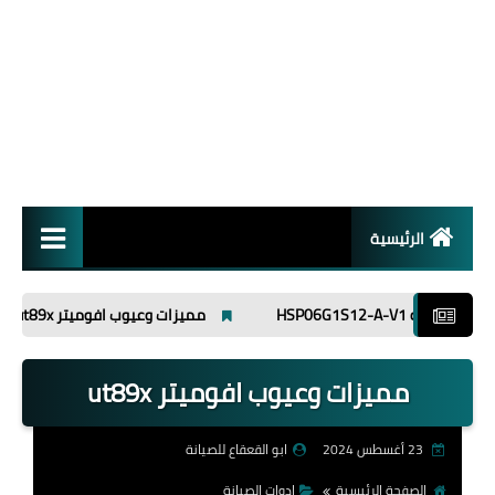
الرئيسية
انظمة تشغيل
مميزات وعيوب افوميتر ut89x
فلاشه GX6605H-S20004(221227) أبو القعقاع للصيا
برامج
مميزات وعيوب افوميتر ut89x
اسلاميات
23 أغسطس 2024
ابو القعقاع للصيانة
الصفحة الرئيسية
ادوات الصيانة