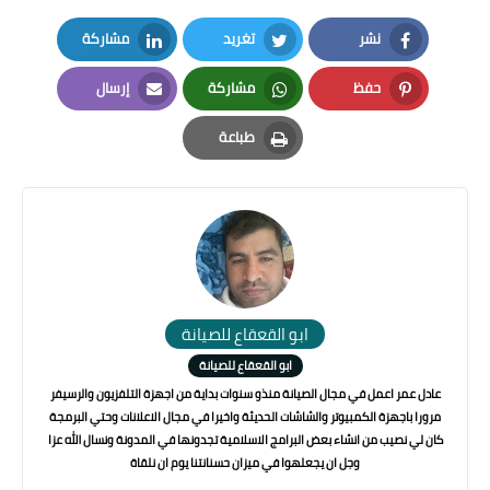
نشر
تغريد
مشاركة
LinkedIn
Twitter
Facebook
حفظ
مشاركة
إرسال
Email
Whatsapp
Pinterest
طباعة
Print
ابو القعقاع للصيانة
ابو القعقاع للصيانة
عادل عمر اعمل في مجال الصيانة منذو سنوات بداية من اجهزة التلفزيون والرسيفر
مرورا باجهزة الكمبيوتر والشاشات الحديثة واخيرا في مجال الاعلانات وحتي البرمجة
كان لي نصيب من انشاء بعض البرامج الاسلامية تجدونها في المدونة ونسال الله عزا
وجل ان يجعلهوا في ميزان حسنانتنا يوم ان نلقاة