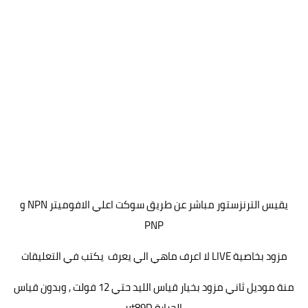
يقيس الترنزستور مباشر عن طريق سوكت اعلي الافوميتر NPN و
PNP
مزود بخاصية LIVE لا اعرف ماهي الي يعرف يكتب في التعليقات
منة موديل ثاني مزود بخيار قياس الليد حتي 12 فولت , وبدون قياس
الحرارة ut89D