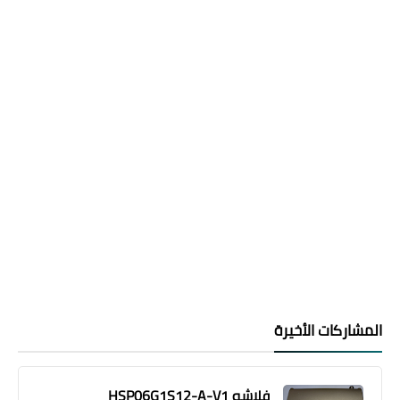
المشاركات الأخيرة
فلاشه HSP06G1S12-A-V1