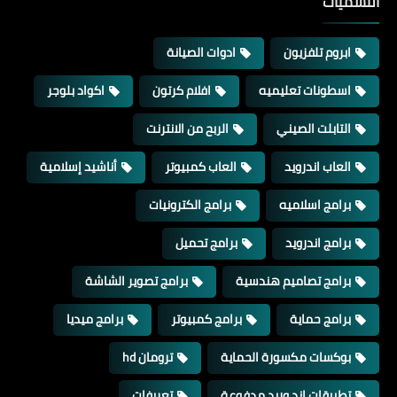
التسميات
ابروم تلفزيون
ادوات الصيانة
اسطونات تعليميه
افلام كرتون
اكواد بلوجر
التابلت الصيني
الربح من الانترنت
العاب اندرويد
العاب كمبيوتر
أناشيد إسلامية
برامج اسلاميه
برامج الكترونيات
برامج اندرويد
برامج تحميل
برامج تصاميم هندسية
برامج تصوير الشاشة
برامج حماية
برامج كمبيوتر
برامج ميديا
بوكسات مكسورة الحماية
ترومان hd
تطبيقات اند وريد مدفوعة
تعريفات