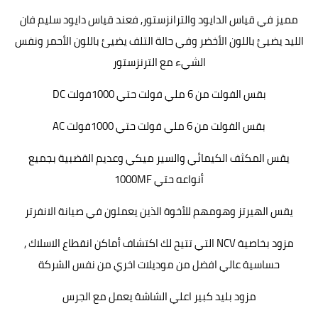
مميز في قياس الدايود والترانزستور, فعند قياس دايود سليم فان
الليد يضيئ باللون الأخضر وفي حالة التلف يضيئ باللون الأحمر ونفس
الشيء مع الترنزستور
بقس الفولت من 6 ملي فولت حتي 1000فولت DC
بقس الفولت من 6 ملي فولت حتي 1000فولت AC
يقس المكثف الكيمائي والسير ميكي وعديم القضبية بجميع
أنواعه حتي 1000MF
يقس الهيرتز وهومهم للأخوة الذين يعملون في صيانة الانفرتر
مزود بخاصية NCV التي تتيح لك اكتشاف أماكن انقطاع الاسلاك ,
حساسية عالي افضل من موديلات اخري من نفس الشركة
مزود بليد كبير اعلي الشاشة يعمل مع الجرس