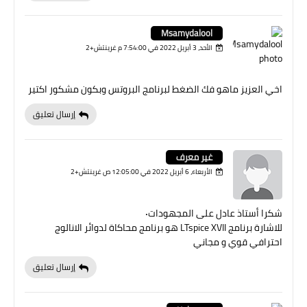
Msamydalool
الأحد، 3 أبريل 2022 في 7:54:00 م غرينتش+2
اخي العزيز ماهو فك الضغط لبرنامج البروتس وبكون مشكور اكتير
إرسال تعليق
غير معرف
الأربعاء، 6 أبريل 2022 في 12:05:00 ص غرينتش+2
شكرا أستاذ عادل على المجهودات٠
للاشارة برنامج LTspice XVII هو برنامج محاكاة لدوائر الانالوج
احترافي قوي و مجاني
إرسال تعليق