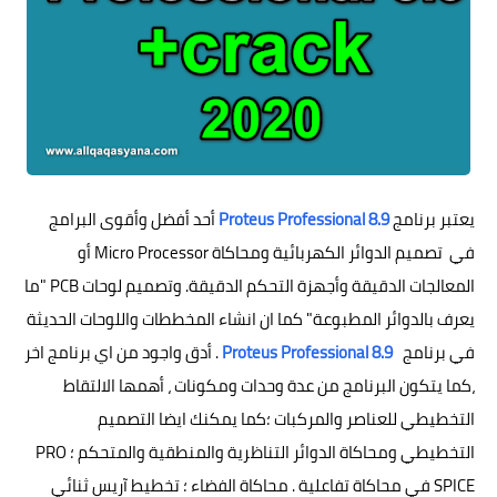
يعتبر برنامج
Proteus Professional 8.9
أحد أفضل وأقوى البرامج
في تصميم الدوائر الكهربائية ومحاكاة Micro Processor أو
المعالجات الدقيقة وأجهزة التحكم الدقيقة. وتصميم لوحات PCB "ما
يعرف بالدوائر المطبوعة" كما ان انشاء المخططات واللوحات الحديثة
في برنامج
Proteus Professional 8.9
. أدق واجود من اي برنامج اخر
،كما يتكون البرنامج من عدة وحدات ومكونات ، أهمها الالتقاط
التخطيطي للعناصر والمركبات ؛كما يمكنك ايضا التصميم
التخطيطي ومحاكاة الدوائر التناظرية والمنطقية والمتحكم ؛ PRO
SPICE في محاكاة تفاعلية . محاكاة الفضاء ؛ تخطيط آريس ثنائي