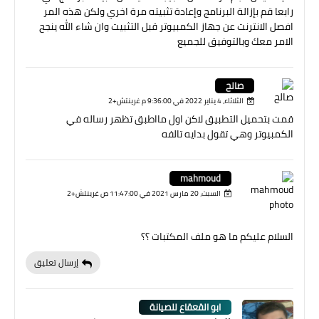
رابعا قم بإزالة البرنامج وإعادة تثبيته مرة اخري ولكن هذه المر
افصل الانترنت عن جهاز الكمبيوتر قبل التثبيت وان شاء الله ينجح
الامر معك وبالتوفيق للجميع
صالح
الثلاثاء، 4 يناير 2022 في 9:36:00 م غرينتش+2
قمت بتحميل التطبيق لاكن اول مااطبق تظهر رساله في
الكمبيوتر وهي تقول بدايه تالفه
mahmoud
السبت، 20 مارس 2021 في 11:47:00 ص غرينتش+2
السلام عليكم ما هو ملف المكتبات ؟؟
إرسال تعليق
ابو القعقاع للصيانة