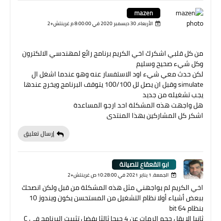
mazen
الأربعاء، 30 ديسمبر 2020 في 8:00:00 م غرينتش+2
من كل قلبي اشكرك اخي الكريم برنامج رائع لمهندسي الالكترون
وكل شيء صحيح وسليم
لكن حدث معي شيء اود الاستفسار عنه وهو عندما اشغل ال
simulate وقبل ان يصل لل 100/100 يتوقف البرنامج ويخرج عندها
يجب تشغيله من جديد
هل واجهت هذه المشكلة احد ارجو المساعدة
اشكر كل المشاركين بهذا المنتدى
إرسال تعليق
ابو القعقاع للصيانة
الجمعة، 1 يناير 2021 في 10:28:00 ص غرينتش+2
اخي الكريم لم يواجهني مثل هذه المشكلة من قبل ولكن انصحك
ببعض أشياء أولا نظام التشغيل من المستحسن يكون ويندوز 10
بنظام 64 bit
ثانيا الا يقل حجم الرمات عن 4 جيجا ثالثا يفضل تثبيت البرنامج في C