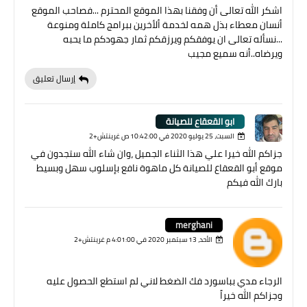
اشكر الله تعالى أن وفقنا بهذا الموقع المحترم ...فصاحب الموقع
أنسان معطاء بذل همه لخدمة ألأخرين ببرامج كاملة ومنوعة
...نسأله تعالى ان يوفقكم ويرزقكم ثمار جهودكم ما يحبه
ويرضاه..أنه سميع مجيب
إرسال تعليق
ابو القعقاع للصيانة
السبت، 25 يوليو 2020 في 10:42:00 ص غرينتش+2
جزاكم الله خيرا علي هذا الثناء الجميل ،وان شاء الله ستجدون في
موقع أبو القعقاع للصيانة كل ماهوة نافع بإسلوب سهل وبسيط
بارك الله فيكم
merghani
الأحد، 13 سبتمبر 2020 في 4:01:00 م غرينتش+2
الرجاء مدي بباسورد فك الضغط لاني لم استطع الحصول عليه
وجزاكم الله خيراً