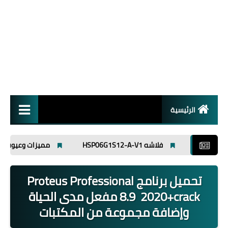
الرئيسية
انظمة تشغيل
فلاشه HSP06G1S12-A-V1
مميزات وعيوب افوميتر ut89x
برامج
تحميل برنامج Proteus Professional
اسلاميات
8.9 2020+crack مفعل مدى الحياة
وإضافة مجموعة من المكتبات