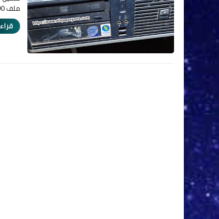
ملف BIOS hp 7800 مسحوب من جهاز ي…
قراءة