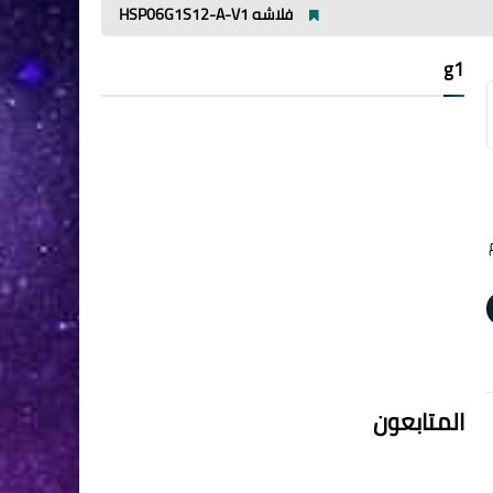
فلاشه HSP06G1S12-A-V1
مميزات وعيوب افوميتر ut89x
g1
يم
المتابعون