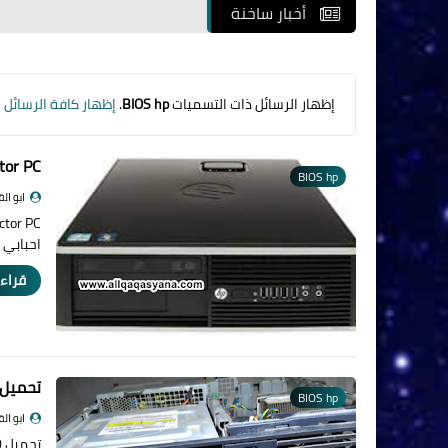
أخبار ساخنة
‏إظهار الرسائل ذات التسميات
BIOS hp
.
إظهار كافة الرسائل
tor PC
BIOS hp
ابو ال
احبابي 
قراءة
تحميل IOS hp 7800
BIOS hp
ابو ال