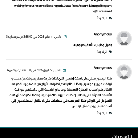
website. Let’s explore how we can collaborate and grow together.A great deal is
waiting for your response!Best regards,Lucas ReedAccount ManagerTelegram:
@Lucassreed<
اترك رداً
Anonymous
الاثنين، 11 مايو 2026 في 2:58:00 ص غرينتش+3
جميل جدا بارك الله فيكم جميعا
اترك رداً
Anonymous
الاثنين، 27 أبريل 2026 في 9:48:00 م غرينتش+3
هذا الويندوز مبني على نسخة إكسبي الذي تخلت شركة ميكروسوفت عن دعمه و
توقفت عن بيع حواسيب بهذا النظام لعدم تحقيقها لأرباح من ذلك من يستخدم هذا
النظام هم أصحاب الأجهزة الضعيفة نوعا ما و القديمة التي لا تستطيع مواكبة
الأنظمة الحديثة التي تتطلب إمكانات كبيرة لذلك ميكروسوفت لا تكترث لمثل هذه
النسخ بل في الواقع هذا الأمر يصب في مصلحتها حتى لا ينتقل المستخدمون إلى
أنظمة تشغيل بديلة مثل لينكس
اترك رداً
التسميات