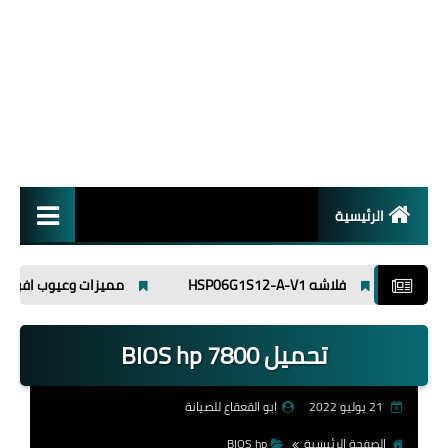
الرئيسية
انظمة تشغيل
فلاشه HSP06G1S12-A-V1
مميزات وعيوب افوميتر ut89x
برامج
تحميل BIOS hp 7800
اسلاميات
21 يوليو 2022
ابو القعقاع للصيانة
الصفحة الرئيسية
BIOS hp