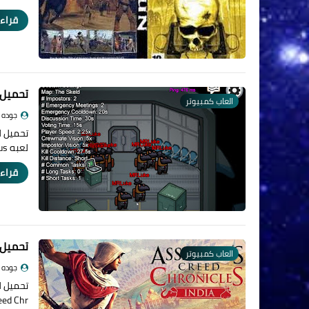
قراءة
تحميل لعبه AmongUS احدث اصد
العاب كمبيوتر
جوده
لعبه Among us هي لعبه…
قراءة
تحميل لعبة les India 2019
العاب كمبيوتر
جوده
ed Chr…