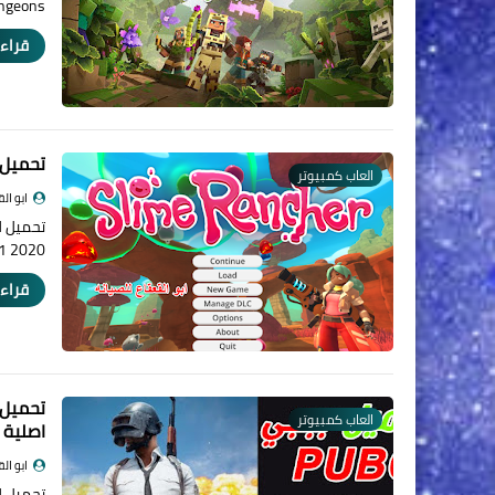
dungeons
قراءة
تحميل لعبة slime rancher 1.4.1
العاب كمبيوتر
ابو ال
1 2020 …
قراءة
تحميل 
العاب كمبيوتر
اصلية 2020
ابو ال