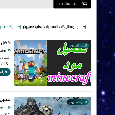
أخبار ساخنة
‏إظهار الرسائل ذات التسميات
العاب كمبيوتر
.
إظهار كافة الر
افضل موقع
العاب كمبيوتر
ابو ال
الرحيم 
قراءة
تحميل لعبة duty warzone
العاب كمبيوتر
محترف