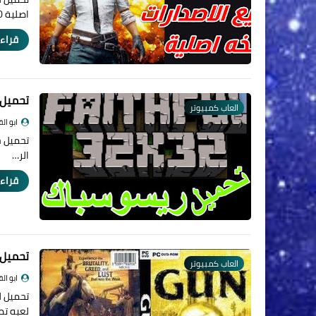
اصلية 2020 م…
قراءة
تحميل جميع 
العاب كمبيوتر
ابو ال
الر…
قراءة
تحميل لع
العاب كمبيوتر
ابو ال
لعبه ت