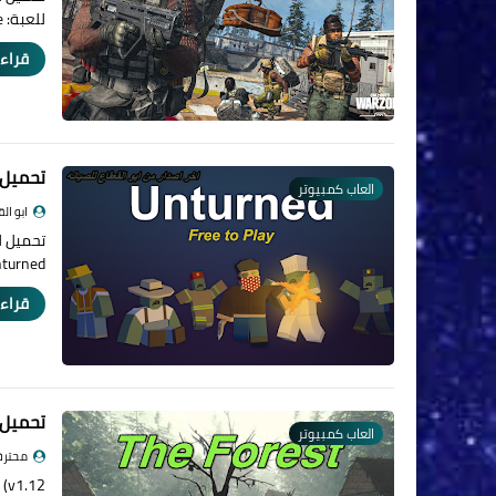
للعبة: Battle Royale و Plunder.هذا…
قراءة
تحميل لعبه nturned
العاب كمبيوتر
ابو ال
Unturned هي لعبة مجا
قراءة
تحميل لعبه the forest 1.12 احدث 
العاب كمبيوتر
محترف