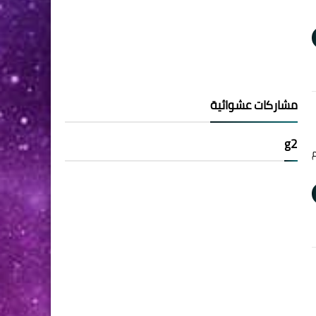
مشاركات عشوائية
g2
يم