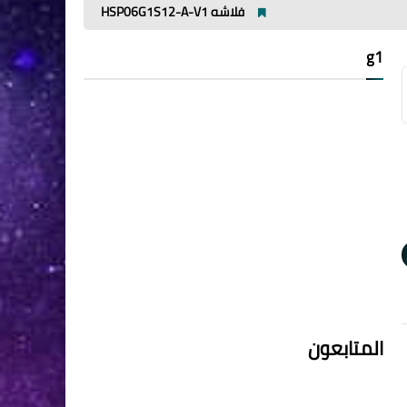
فلاشه HSP06G1S12-A-V1
مميزات وعيوب افوميتر ut89x
g1
المتابعون