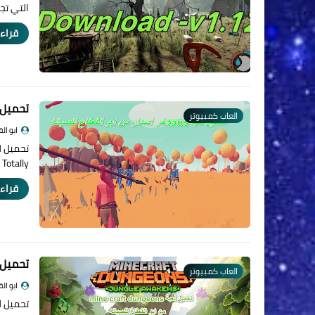
التي تجم
قراءة
تحميل لعبة Simulator 2020
العاب كمبيوتر
ابو ال
Totally …
قراءة
تحميل لعبة inecraft dungeons
العاب كمبيوتر
ابو ال