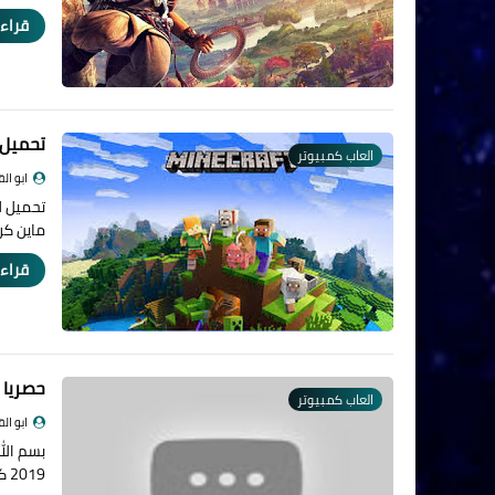
قراءة
تحميل لعب
العاب كمبيوتر
ابو ال
ماين كر
قراءة
حصريا 
العاب كمبيوتر
ابو ال
بسم الل
2019 كثيرا ما يبحث البعض …