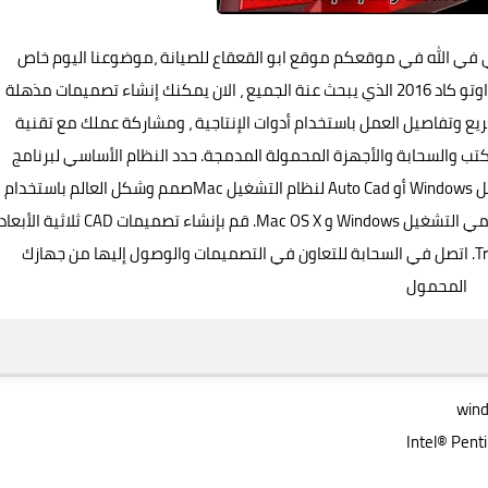
ابي في الله في موقعكم موقع ابو القعقاع للصيانة ،موضوعنا اليوم خاص
بالسوفت ، وهوة من برامج التصميم وهوة الاصدار المميز اوتو كاد 2016 الذي يبحث عنة الجميع ، الان يمكنك إنشاء تصميمات مذهلة
وثيق. التوثيق السريع وتفاصيل العمل باستخدام أدوات الإنتاجية ، ومشاركة عملك مع تقنية
 المكتب والسحابة والأجهزة المحمولة المدمجة. حدد النظام الأساسي لبرنامج
تصميم CAD الذي تختاره باستخدام Auto Cad لنظام التشغيل Windows أو Auto Cad لنظام التشغيل Macصمم وشكل العالم باستخدام
أدوات التصميم القوية والمتصلة في برنامج Auto Cad لنظامي التشغيل Windows و Mac OS X. قم بإنشاء تصميمات CAD ثلاثية الأبعا
مذهلة وتوثيق السرعة مع موثوقية تقنية TrustedDWG. اتصل في السحابة للتعاون في التصميمات والوصول إليها من جهازك
المحمول