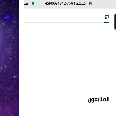
فلاشه HSP06G1S12-A-V1
مميزات وعيوب افوميتر ut89x
g1
المتابعون