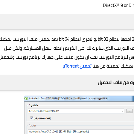
يحتوي ملف التحميل علي نسختين من ابرنامح اوتوكاد 2016 احدها لنظام 32 bit ,والاخري لنظام 64 bit بعد تحميل ملف التورنيت يمك
ف التورنيت الذي ساترك لك اخي الكريم رابطه اسفل المشاركة، ولكن قبل
لبرنامج التورنيت يجب ان يكون مثبت علي جهازك برنامج تورنيت ولتحميل
ج يمكنك تحميلة من هنا
تحميل µTorrent
ة من ملف التحميل