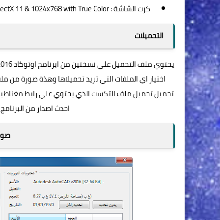
كرت الشاشة : DirectX® 9 or DirectX 11 & 1024x768 with True Color
التحميلات
اختيار اي الملفات التي تريد تحميلاها وهذة صورة من مل
تحميل تحميل ملف التكست الذي يحتوي علي رابط مغناطيس 
احدث اصدار من البرنام
صور