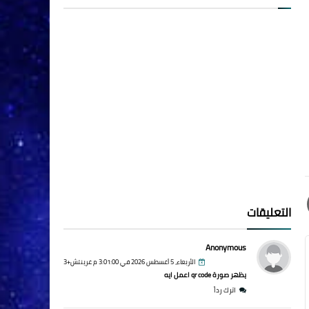
التعليقات
Anonymous
الأربعاء، 5 أغسطس 2026 في 3:01:00 م غرينتش+3
يظهر صورة qr code اعمل ايه
اترك رداً