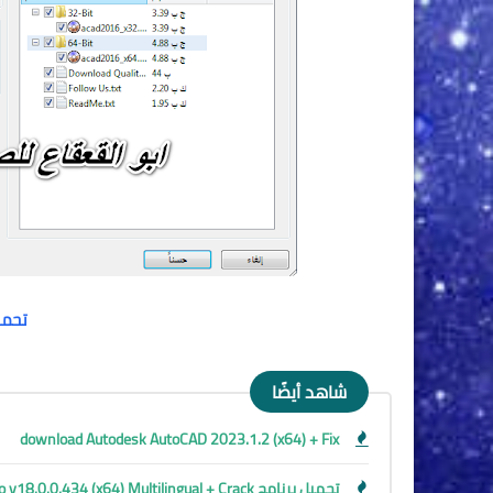
تحمي
شاهد أيضًا
download Autodesk AutoCAD 2023.1.2 (x64) + Fix
تحميل برنامج MAGIX VEGAS Pro v18.0.0.434 (x64) Multilingual + Crack عملاق المونتاج وتحرير الفديو كامل بالتفعيل