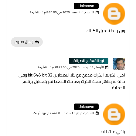
Unknown
الأربعاء، 11 نوفمبر 2020 في 8:34:00 م غرينتش+2
وين رابط تحميل الكراك
إرسال تعليق
ابو القعقاع للصيانة
الأربعاء، 11 نوفمبر 2020 في 10:22:00 م غرينتش+2
اخي الكريم، الكرك مدمج مع كلا الاصدارين 32 bit 64& bit وفي
حالة لم يظهر معك الكرك بعد فك الضغط قم بتعطيل برنامج
الحماية
Unknown
السبت، 12 يونيو 2021 في 9:44:00 م غرينتش+2
ياخي منك لله