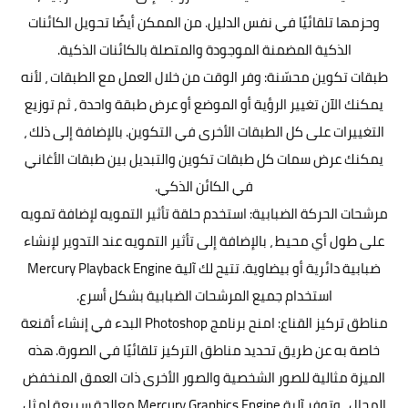
وحزمها تلقائيًا في نفس الدليل. من الممكن أيضًا تحويل الكائنات
الذكية المضمنة الموجودة والمتصلة بالكائنات الذكية.
طبقات تكوين محسّنة: وفر الوقت من خلال العمل مع الطبقات ، لأنه
يمكنك الآن تغيير الرؤية أو الموضع أو عرض طبقة واحدة ، ثم توزيع
التغييرات على كل الطبقات الأخرى في التكوين. بالإضافة إلى ذلك ،
يمكنك عرض سمات كل طبقات تكوين والتبديل بين طبقات الأغاني
في الكائن الذكي.
مرشحات الحركة الضبابية: استخدم حلقة تأثير التمويه لإضافة تمويه
على طول أي محيط ، بالإضافة إلى تأثير التمويه عند التدوير لإنشاء
ضبابية دائرية أو بيضاوية. تتيح لك آلية Mercury Playback Engine
استخدام جميع المرشحات الضبابية بشكل أسرع.
مناطق تركيز القناع: امنح برنامج Photoshop البدء في إنشاء أقنعة
خاصة به عن طريق تحديد مناطق التركيز تلقائيًا في الصورة. هذه
الميزة مثالية للصور الشخصية والصور الأخرى ذات العمق المنخفض
المجال ، وتوفر آلية Mercury Graphics Engine معالجة سريعة لمثل