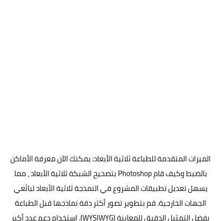
الميزات المتقدمة للطباعة ثلاثية الأبعاد: يمكنك الآن معرفة الأماكن
بالضبط وكيف قام Photoshop بتصحيح الشبكة ثلاثية الأبعاد ، مما
يسهل تعديل تطبيقات المشروع في النمذجة ثلاثية الأبعاد لبائعي
الجهات الخارجية. قم بتطوير تصور أكثر دقة نماذجها قبل الطباعة
بفضل التمثيل الدقيق للمعاينة (WYSIWYG). استخدام دعم عدد أكبر