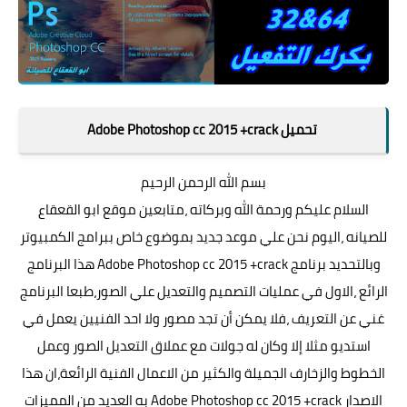
تحميل Adobe Photoshop cc 2015 +crack
بسم الله الرحمن الرحيم
السلام عليكم ورحمة الله وبركاته ،متابعين موقع ابو القعقاع
للصيانه ،اليوم نحن علي موعد جديد بموضوع خاص ببرامج الكمبيوتر
وبالتحديد برنامج Adobe Photoshop cc 2015 +crack هذا البرنامج
الرائع ،الاول في عمليات التصميم والتعديل علي الصور،طبعا البرنامج
غني عن التعريف ،فلا يمكن أن تجد مصور ولا احد الفنيين يعمل في
استديو مثلا إلا وكان له جولات مع عملاق التعديل الصور وعمل
الخطوط والزخارف الجميلة والكثير من الاعمال الفنية الرائعة،ان هذا
الاصدار Adobe Photoshop cc 2015 +crack به العديد من المميزات