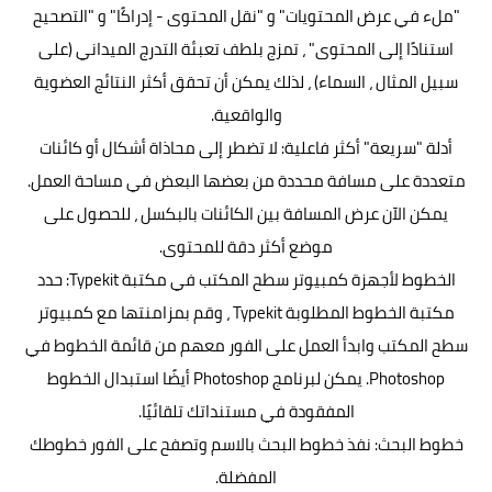
"ملء في عرض المحتويات" و "نقل المحتوى - إدراكًا" و "التصحيح
استنادًا إلى المحتوى" ، تمزج بلطف تعبئة التدرج الميداني (على
سبيل المثال ، السماء) ، لذلك يمكن أن تحقق أكثر النتائج العضوية
والواقعية.
أدلة "سريعة" أكثر فاعلية: لا تضطر إلى محاذاة أشكال أو كائنات
متعددة على مسافة محددة من بعضها البعض في مساحة العمل.
يمكن الآن عرض المسافة بين الكائنات بالبكسل ، للحصول على
موضع أكثر دقة للمحتوى.
الخطوط لأجهزة كمبيوتر سطح المكتب في مكتبة Typekit: حدد
مكتبة الخطوط المطلوبة Typekit ، وقم بمزامنتها مع كمبيوتر
سطح المكتب وابدأ العمل على الفور معهم من قائمة الخطوط في
Photoshop. يمكن لبرنامج Photoshop أيضًا استبدال الخطوط
المفقودة في مستنداتك تلقائيًا.
خطوط البحث: نفذ خطوط البحث بالاسم وتصفح على الفور خطوطك
المفضلة.