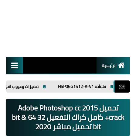
الرئيسية
انظمة تشغيل
فلاشه HSP06G1S12-A-V1
مميزات وعيوب افوميتر ut89x
برامج
تحميل Adobe Photoshop cc 2015
اسلاميات
+crack كامل كراك التفعيل 32 bit & 64
bit تحميل مباشر 2020