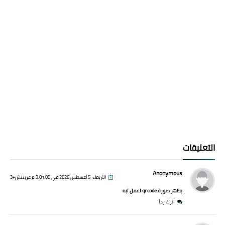
التعليقات
Anonymous
الأربعاء، 5 أغسطس 2026 في 3:01:00 م غرينتش+3
يظهر صورة qr code اعمل ايه
اترك رداً