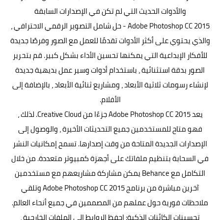
والأدوات الحديث التي لم تكن في الإصدارات السابقة
Adobe Photoshop CC 2015 - حل شامل التصوير الرقمي الاحترافي ،
والذي يحتوي على أكثر الأدوات تقدمًا للعمل مع الصور وفرصًا جديدة
للأفكار الإبداعية التي يمكنها تحسين الأداء بشكل كبير. قم بتحرير
الصور بدقة استثنائية ، باستخدام أدوات وسير عمل بديهية جديدة
لإنشاء رسومات ثلاثية الأبعاد ، ومشاريع ثنائية الأبعاد ، بالإضافة إلى
الأفلام.
يعد Adobe Photoshop CC 2015 جزءًا من Creative Cloud. لذلك ،
فهو متاح للمستخدمين جميع التحديثات الأخيرة ، والوصول إلى
الإصدارات الجديدة المتاحة من وقت إصدارها. تسمح إمكانيات النشر
في السحابة بتنظيم ملفاتك على أجهزة كمبيوتر متعددة. من خلال
التكامل مع Behance يمكن مشاركة مشاريعهم مع مستخدمين
آخرين مباشرة من برنامج Adobe Photoshop CC 2015 وتلقي
ملاحظات فورية حول عملهم من المصممين في جميع أنحاء العالم.
تحسينات الكائنات الذكية: احفظ الروابط إلى الملفات الخارجية ،