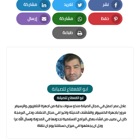
نشر
تغريد
مشاركة
LinkedIn
Twitter
Facebook
حفظ
مشاركة
إرسال
Email
Whatsapp
Pinterest
طباعة
Print
ابو القعقاع للصيانة
ابو القعقاع للصيانة
عادل عمر اعمل في مجال الصيانة منذو سنوات بداية من اجهزة التلفزيون والرسيفر
مرورا باجهزة الكمبيوتر والشاشات الحديثة واخيرا في مجال الاعلانات وحتي البرمجة
كان لي نصيب من انشاء بعض البرامج الاسلامية تجدونها في المدونة ونسال الله عزا
وجل ان يجعلهوا في ميزان حسنانتنا يوم ان نلقاة