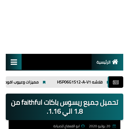
الرئيسية
انظمة تشغيل
فلاشه HSP06G1S12-A-V1
مميزات وعيوب افوميتر ut89x
برامج
تحميل جميع ريسوس باكات faithful من
اسلاميات
1.8 الي 1.16.
20 يوليو 2020
ابو القعقاع للصيانة