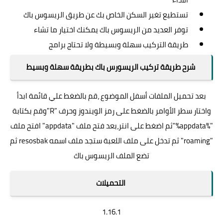
تستطيع تغير السكن الخاص بك عن طريق الريسوس باك
توفر العديد من الريسوس باك يمكنك اختيار ما تشاء
طريقة التركيب سهلة وبسيطة ولا تحتاج برامج
شرح طريقة تركيب الريسورس باك بطريقة سهلة وبسيط
بعد تحميل الملفات أسفل الموضوع ،قم بالضغط علي قائمة ابدأ
واختار سطر الأوامر بالضغط على رمز الويندوز وحرف "R"وقم بكتابة
"%appdata%"ثم اضغط على انتر،بعد فتح ملف "appdata" افتح ملف
"roaming" ثم تدخل على ملف اللعبة ستجد ملف اسمه resosbak ثم
تضع الملف الريسوس باك
التحميلات
1.16.1