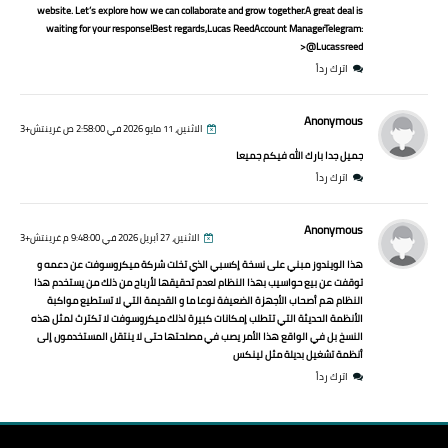
website. Let’s explore how we can collaborate and grow together.A great deal is
waiting for your response!Best regards,Lucas ReedAccount ManagerTelegram:
@Lucassreed<
اترك رداً
Anonymous
الاثنين، 11 مايو 2026 في 2:58:00 ص غرينتش+3
جميل جدا بارك الله فيكم جميعا
اترك رداً
Anonymous
الاثنين، 27 أبريل 2026 في 9:48:00 م غرينتش+3
هذا الويندوز مبني على نسخة إكسبي الذي تخلت شركة ميكروسوفت عن دعمه و
توقفت عن بيع حواسيب بهذا النظام لعدم تحقيقها لأرباح من ذلك من يستخدم هذا
النظام هم أصحاب الأجهزة الضعيفة نوعا ما و القديمة التي لا تستطيع مواكبة
الأنظمة الحديثة التي تتطلب إمكانات كبيرة لذلك ميكروسوفت لا تكترث لمثل هذه
النسخ بل في الواقع هذا الأمر يصب في مصلحتها حتى لا ينتقل المستخدمون إلى
أنظمة تشغيل بديلة مثل لينكس
اترك رداً