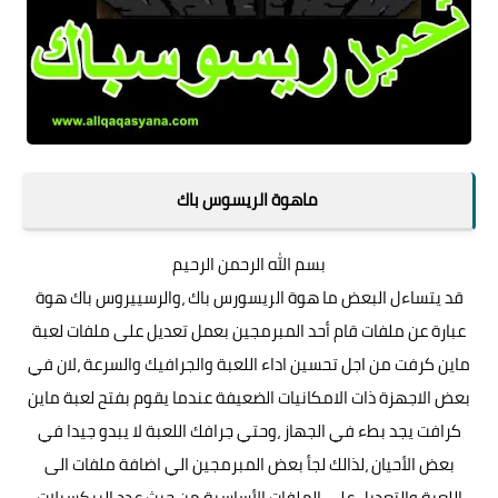
ماهوة الريسوس باك
بسم الله الرحمن الرحيم
قد يتساءل البعض ما هوة الريسورس باك ،والرسييروس باك هوة
عبارة عن ملفات قام أحد المبرمجين بعمل تعديل على ملفات لعبة
ماين كرفت من اجل تحسين اداء اللعبة والجرافيك والسرعة ،لان في
بعض الاجهزة ذات الامكانيات الضعيفة عندما يقوم بفتح لعبة ماين
كرافت يجد بطء في الجهاز ،وحتي جرافك اللعبة لا يبدو جيدا في
بعض الأحيان ،لذالك لجأ بعض المبرمجين الي اضافة ملفات الى
اللعبة والتعديل على الملفات الأساسية من حيث عدد البيكسيلات