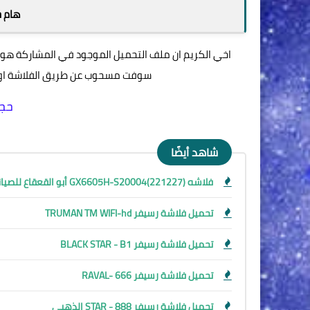
هام ج
اخي الكريم ان ملف التحميل الموجود في المشاركة هو
سوفت مسحوب عن طريق الفلاشة او ا
حجم 
شاهد أيضًا
فلاشه GX6605H-S20004(221227) أبو القعقاع للصيانة
تحميل فلاشة رسيفر TRUMAN TM WIFI-hd
تحميل فلاشة رسيفر BLACK STAR - B1
تحميل فلاشة رسيفر RAVAL- 666
تحميل فلاشة رسيفر STAR - 888 الذهبي