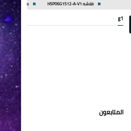
فلاشه HSP06G1S12-A-V1
مميزات وعيوب افوميتر ut89x
g1
المتابعون