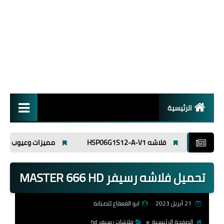
الرئيسية
انظمة تشغيل
فلاشه HSP06G1S12-A-V1
مميزات وعيوب افوميتر ut89x
برامج
تحميل فلاشه رسيفر MASTER 666 HD
اسلاميات
21 أبريل 2023
ابو القعقاع للصيانة
الصفحة الرئيسية
فلاشات رسيفر hd