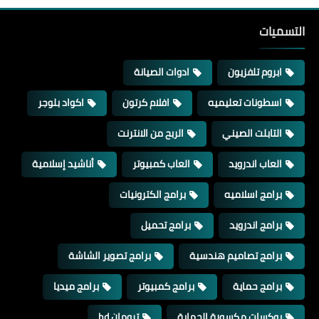
التسميات
ابروم تلفزيون
ادوات الصيانة
اسطونات تعليميه
افلام كرتون
اكواد بلوجر
التابلت الصيني
الربح من الانترنت
العاب اندرويد
العاب كمبيوتر
أناشيد إسلامية
برامج اسلاميه
برامج الكترونيات
برامج اندرويد
برامج تحميل
برامج تصاميم هندسية
برامج تصوير الشاشة
برامج حماية
برامج كمبيوتر
برامج ميديا
بوكسات مكسورة الحماية
ترومان hd