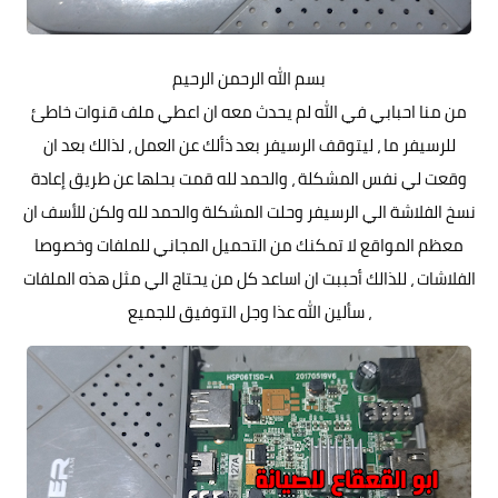
بسم الله الرحمن الرحيم
من منا احبابي في الله لم يحدث معه ان اعطي ملف قنوات خاطئ
للرسيفر ما ، ليتوقف الرسيفر بعد ذألك عن العمل ، لذالك بعد ان
وقعت لي نفس المشكلة ، والحمد لله قمت بحلها عن طريق إعادة
نسخ الفلاشة الي الرسيفر وحلت المشكلة والحمد لله ولكن للأسف ان
معظم المواقع لا تمكنك من التحميل المجاني للملفات وخصوصا
الفلاشات ، للذالك أحببت ان اساعد كل من يحتاج الي مثل هذه الملفات
، سألين الله عذا وجل التوفيق للجميع