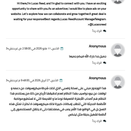
Hi there,I’m Lucas Reed, and I’m glad to connect with you. I have an exciting
opportunity to share with you.As an advertiser, I would like to place ads on your
website. Let’s explore how we can collaborate and grow together.A great deal is
waiting for your response!Best regards,Lucas ReedAccount ManagerTelegram:
@Lucassreed<
اترك رداً
Anonymous
الاثنين، 11 مايو 2026 في 2:58:00 ص غرينتش+3
جميل جدا بارك الله فيكم جميعا
اترك رداً
Anonymous
الاثنين، 27 أبريل 2026 في 9:48:00 م غرينتش+3
هذا الويندوز مبني على نسخة إكسبي الذي تخلت شركة ميكروسوفت عن دعمه و
توقفت عن بيع حواسيب بهذا النظام لعدم تحقيقها لأرباح من ذلك من يستخدم هذا
النظام هم أصحاب الأجهزة الضعيفة نوعا ما و القديمة التي لا تستطيع مواكبة
الأنظمة الحديثة التي تتطلب إمكانات كبيرة لذلك ميكروسوفت لا تكترث لمثل هذه
النسخ بل في الواقع هذا الأمر يصب في مصلحتها حتى لا ينتقل المستخدمون إلى
أنظمة تشغيل بديلة مثل لينكس
اترك رداً