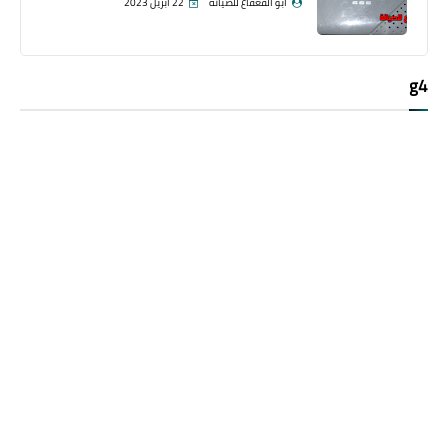
ابو القعقاع للصيانة
22 أبريل 2023
g4