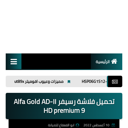
الرئيسية
انظمة تشغيل
مميزات وعيوب افوميتر ut89x
فلاشه GX6605H-S20004(221227) أبو القعقاع للصيانة
برامج
تحميل فلاشة رسيفر Alfa Gold AD-II
اسلاميات
HD premium 9
10 أغسطس 2022
ابو القعقاع للصيانة