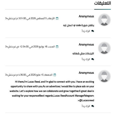
التعليقات
Anonymous
الأربعاء، 5 أغسطس 2026 في 3:01:00 م غرينتش+3
يظهر صورة qr code اعمل ايه
اترك رداً
Anonymous
السبت، 18 يوليو 2026 في 12:34:00 ص غرينتش+3
اللينكات مش شغاله
اترك رداً
Anonymous
الجمعة، 15 مايو 2026 في 4:36:00 م غرينتش+3
Hi there,I’m Lucas Reed, and I’m glad to connect with you. I have an exciting
opportunity to share with you.As an advertiser, I would like to place ads on your
website. Let’s explore how we can collaborate and grow together.A great deal is
waiting for your response!Best regards,Lucas ReedAccount ManagerTelegram:
@Lucassreed<
اترك رداً