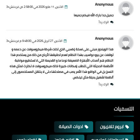
Anonymous
الاثنين، 11 مايو 2026 في 2:58:00 ص غرينتش+3
جميل جدا بارك الله فيكم جميعا
اترك رداً
Anonymous
الاثنين، 27 أبريل 2026 في 9:48:00 م غرينتش+3
هذا الويندوز مبني على نسخة إكسبي الذي تخلت شركة ميكروسوفت عن دعمه و
توقفت عن بيع حواسيب بهذا النظام لعدم تحقيقها لأرباح من ذلك من يستخدم هذا
النظام هم أصحاب الأجهزة الضعيفة نوعا ما و القديمة التي لا تستطيع مواكبة
الأنظمة الحديثة التي تتطلب إمكانات كبيرة لذلك ميكروسوفت لا تكترث لمثل هذه
النسخ بل في الواقع هذا الأمر يصب في مصلحتها حتى لا ينتقل المستخدمون إلى
أنظمة تشغيل بديلة مثل لينكس
اترك رداً
التسميات
ابروم تلفزيون
ادوات الصيانة
اسطونات تعليميه
افلام كرتون
اكواد بلوجر