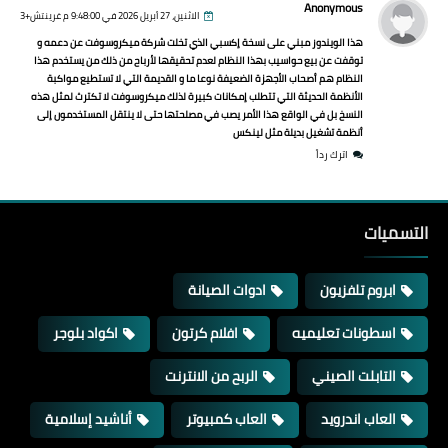
Anonymous
الاثنين، 27 أبريل 2026 في 9:48:00 م غرينتش+3
هذا الويندوز مبني على نسخة إكسبي الذي تخلت شركة ميكروسوفت عن دعمه و
توقفت عن بيع حواسيب بهذا النظام لعدم تحقيقها لأرباح من ذلك من يستخدم هذا
النظام هم أصحاب الأجهزة الضعيفة نوعا ما و القديمة التي لا تستطيع مواكبة
الأنظمة الحديثة التي تتطلب إمكانات كبيرة لذلك ميكروسوفت لا تكترث لمثل هذه
النسخ بل في الواقع هذا الأمر يصب في مصلحتها حتى لا ينتقل المستخدمون إلى
أنظمة تشغيل بديلة مثل لينكس
اترك رداً
التسميات
ابروم تلفزيون
ادوات الصيانة
اسطونات تعليميه
افلام كرتون
اكواد بلوجر
التابلت الصيني
الربح من الانترنت
العاب اندرويد
العاب كمبيوتر
أناشيد إسلامية