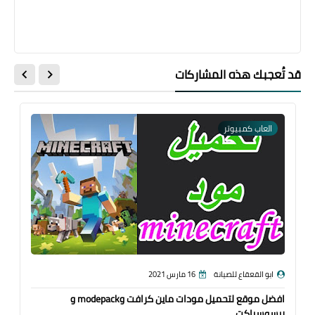
قد تُعجبك هذه المشاركات
العاب كمبيوتر
ابو القعقاع للصيانة
16 مارس 2021
افضل موقع لتحميل مودات ماين كرافت وmodepack و
ريسوسباكت