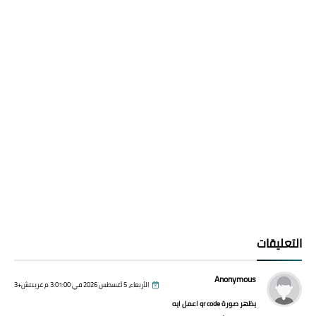
التعليقات
Anonymous
الأربعاء، 5 أغسطس 2026 في 3:01:00 م غرينتش+3
يظهر صورة qr code اعمل ايه