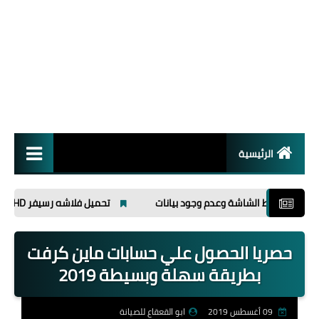
الرئيسية
انظمة تشغيل
 الشاشة وعدم وجود بيانات
تحميل فلاشه رسيفر MASTER 666 HD
برامج
حصريا الحصول علي حسابات ماين كرفت
اسلاميات
بطريقة سهلة وبسيطة 2019
09 أغسطس 2019
ابو القعقاع للصيانة