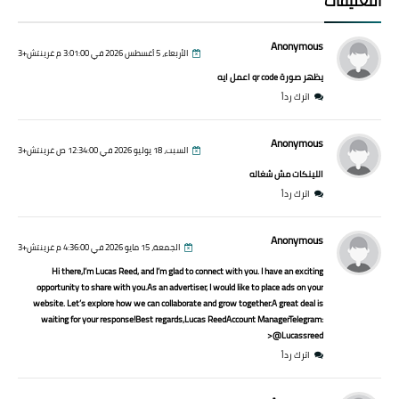
التعليقات
Anonymous
الأربعاء، 5 أغسطس 2026 في 3:01:00 م غرينتش+3
يظهر صورة qr code اعمل ايه
اترك رداً
Anonymous
السبت، 18 يوليو 2026 في 12:34:00 ص غرينتش+3
اللينكات مش شغاله
اترك رداً
Anonymous
الجمعة، 15 مايو 2026 في 4:36:00 م غرينتش+3
Hi there,I’m Lucas Reed, and I’m glad to connect with you. I have an exciting
opportunity to share with you.As an advertiser, I would like to place ads on your
website. Let’s explore how we can collaborate and grow together.A great deal is
waiting for your response!Best regards,Lucas ReedAccount ManagerTelegram:
@Lucassreed<
اترك رداً