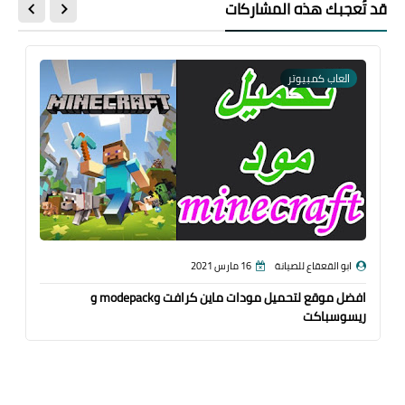
قد تُعجبك هذه المشاركات
العاب كمبيوتر
ابو القعقاع للصيانة
16 مارس 2021
افضل موقع لتحميل مودات ماين كرافت وmodepack و
ريسوسباكت