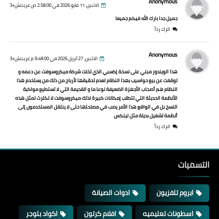
Anonymous
الاثنين، 11 مايو 2026 في 2:58:00 ص غرينتش+3
جميل جدا بارك الله فيكم جميعا
اترك رداً
Anonymous
الاثنين، 27 أبريل 2026 في 9:48:00 م غرينتش+3
هذا الويندوز مبني على نسخة إكسبي الذي تخلت شركة ميكروسوفت عن دعمه و
توقفت عن بيع حواسيب بهذا النظام لعدم تحقيقها لأرباح من ذلك من يستخدم هذا
النظام هم أصحاب الأجهزة الضعيفة نوعا ما و القديمة التي لا تستطيع مواكبة
الأنظمة الحديثة التي تتطلب إمكانات كبيرة لذلك ميكروسوفت لا تكترث لمثل هذه
النسخ بل في الواقع هذا الأمر يصب في مصلحتها حتى لا ينتقل المستخدمون إلى
أنظمة تشغيل بديلة مثل لينكس
اترك رداً
التسميات
ابروم تلفزيون
ادوات الصيانة
اسطونات تعليميه
افلام كرتون
اكواد بلوجر