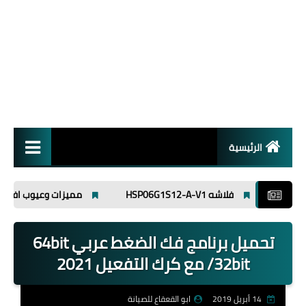
الرئيسية
انظمة تشغيل
فلاشه HSP06G1S12-A-V1
مميزات وعيوب افوميتر ut89x
برامج
تحميل برنامج فك الضغط عربي 64bit
اسلاميات
/32bit مع كرك التفعيل 2021
14 أبريل 2019
ابو القعقاع للصيانة