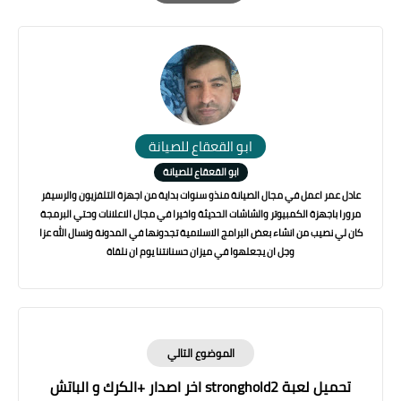
Print
ابو القعقاع للصيانة
ابو القعقاع للصيانة
عادل عمر اعمل في مجال الصيانة منذو سنوات بداية من اجهزة التلفزيون والرسيفر
مرورا باجهزة الكمبيوتر والشاشات الحديثة واخيرا في مجال الاعلانات وحتي البرمجة
كان لي نصيب من انشاء بعض البرامج الاسلامية تجدونها في المدونة ونسال الله عزا
وجل ان يجعلهوا في ميزان حسنانتنا يوم ان نلقاة
الموضوع التالي
تحميل لعبة stronghold2 اخر اصدار +الكرك و الباتش