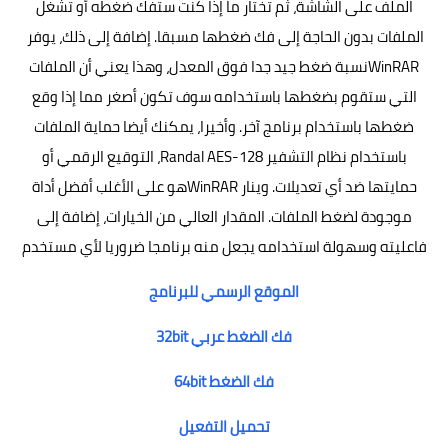
الملف على الشاشة، ثم تختار ما إذا كنت ستفك ضغطه أو تشغل
الملفات بدون الحاجة إلى فك ضغطها مسبقا. إضافة إلى ذلك، يوفر
WinRARنسبة ضغط جيد جدا فوق المعدل، وهذا يعني أن الملفات
التي ستقوم بضغطها باستخدامه سوف تكون أصغر مما إذا وقع
ضغطها باستخدام برنامج آخر. وأخيرا، يمكنك أيضا حماية الملفات
باستخدام نظام التشفير Randal AES-128، التوقيع الرقمي أو
حمايتها ضد أي تعديلات. وينار WinRARهو على الأغلب أفضل أداة
موجودة لضغط الملفات. المقدار العالي من الخيارات، إضافة إلى
فاعليته وسهولة استخدامه يجعل منه برنامجا ضروريا لأي مستخدم
الموقع الرسمي للبرنامج
فك الضغط عربي 32bit
فك الضغط 64bit
تحميل التفعيل