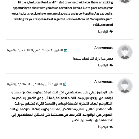
Hi there,I’m Lucas Reed, and I’m glad to connect with you. I have an exciting
opportunity to share with you.As an advertiser, I would like to place ads on your
website. Let’s explore how we can collaborate and grow together.A great deal is
waiting for your response!Best regards,Lucas ReedAccount ManagerTelegram:
@Lucassreed<
اترك رداً
Anonymous
الاثنين، 11 مايو 2026 في 2:58:00 ص غرينتش+3
جميل جدا بارك الله فيكم جميعا
اترك رداً
Anonymous
الاثنين، 27 أبريل 2026 في 9:48:00 م غرينتش+3
هذا الويندوز مبني على نسخة إكسبي الذي تخلت شركة ميكروسوفت عن دعمه و
توقفت عن بيع حواسيب بهذا النظام لعدم تحقيقها لأرباح من ذلك من يستخدم هذا
النظام هم أصحاب الأجهزة الضعيفة نوعا ما و القديمة التي لا تستطيع مواكبة
الأنظمة الحديثة التي تتطلب إمكانات كبيرة لذلك ميكروسوفت لا تكترث لمثل هذه
النسخ بل في الواقع هذا الأمر يصب في مصلحتها حتى لا ينتقل المستخدمون إلى
أنظمة تشغيل بديلة مثل لينكس
اترك رداً