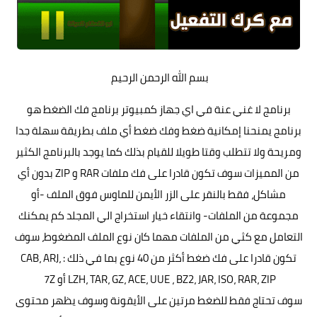
بسم الله الرحمن الرحيم
برنامج لا غني عنة في اي جهاز كمبيوتر برنامج فك الضغط هو
برنامج يمنحنا إمكانية ضغط وفك ضغط أي ملف بطريقة سهلة جدا
ومريحة ولا تتطلب وقتا طويلا للقيام بذلك كما يوجد بالبرنامج الكثير
من المميزات سوف تكون قادرا على فك ملفات RAR و ZIP بدون أي
مشاكل، فقط بالنقر على الزر الأيمن للماوس فوق الملف -أو
مجموعة من الملفات- وانتقاء خيار استخراج الي المجلد كم يمكنك
التعامل مع كثي من الملفات مهما كان نوع الملف المضغوط، سوف
تكون قادرا على فك ضغط أكثر من 40 نوع بما في ذلك : CAB، ARJ،
LZH، TAR، GZ، ACE، UUE ، BZ2، JAR، ISO، RAR، ZIP أو 7Z
سوف تحتاج فقط للضغط مرتين على الأيقونة وسوف يظهر محتوى