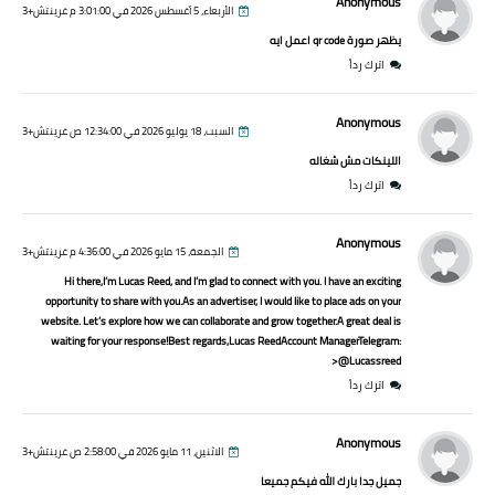
Anonymous
الأربعاء، 5 أغسطس 2026 في 3:01:00 م غرينتش+3
يظهر صورة qr code اعمل ايه
اترك رداً
Anonymous
السبت، 18 يوليو 2026 في 12:34:00 ص غرينتش+3
اللينكات مش شغاله
اترك رداً
Anonymous
الجمعة، 15 مايو 2026 في 4:36:00 م غرينتش+3
Hi there,I’m Lucas Reed, and I’m glad to connect with you. I have an exciting
opportunity to share with you.As an advertiser, I would like to place ads on your
website. Let’s explore how we can collaborate and grow together.A great deal is
waiting for your response!Best regards,Lucas ReedAccount ManagerTelegram:
@Lucassreed<
اترك رداً
Anonymous
الاثنين، 11 مايو 2026 في 2:58:00 ص غرينتش+3
جميل جدا بارك الله فيكم جميعا