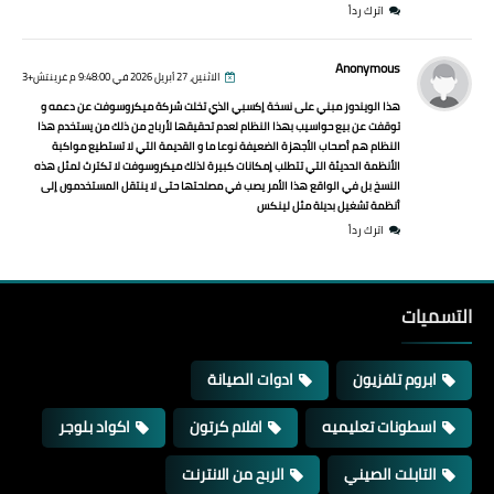
اترك رداً
Anonymous
الاثنين، 27 أبريل 2026 في 9:48:00 م غرينتش+3
هذا الويندوز مبني على نسخة إكسبي الذي تخلت شركة ميكروسوفت عن دعمه و
توقفت عن بيع حواسيب بهذا النظام لعدم تحقيقها لأرباح من ذلك من يستخدم هذا
النظام هم أصحاب الأجهزة الضعيفة نوعا ما و القديمة التي لا تستطيع مواكبة
الأنظمة الحديثة التي تتطلب إمكانات كبيرة لذلك ميكروسوفت لا تكترث لمثل هذه
النسخ بل في الواقع هذا الأمر يصب في مصلحتها حتى لا ينتقل المستخدمون إلى
أنظمة تشغيل بديلة مثل لينكس
اترك رداً
التسميات
ابروم تلفزيون
ادوات الصيانة
اسطونات تعليميه
افلام كرتون
اكواد بلوجر
التابلت الصيني
الربح من الانترنت