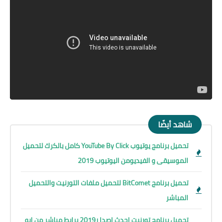
شاهد أيضًا
تحميل برنامج يوتيوب YouTube By Click كامل بالكرك لتحميل
الموسيقى و الفيديومن اليوتيوب 2019
تحميل برنامج BitComet لتحميل ملفات التورنيت والتحميل
المباشر
تحميل برنامج تورنيت احدث اصدا ر2019 برابط مباشر من ابو