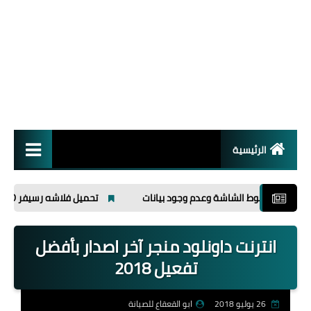
الرئيسية
انظمة تشغيل
ط الشاشة وعدم وجود بيانات
تحميل فلاشه رسيفر MASTER 666 HD
برامج
انترنت داونلود منجر آخر اصدار بأفضل
اسلاميات
تفعيل 2018
26 يوليو 2018
ابو القعقاع للصيانة