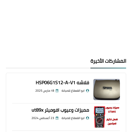
المشاركات الأخيرة
فلاشه HSP06G1S12-A-V1
ابو القعقاع للصيانة
18 مارس 2025
مميزات وعيوب افوميتر ut89x
ابو القعقاع للصيانة
23 أغسطس 2024